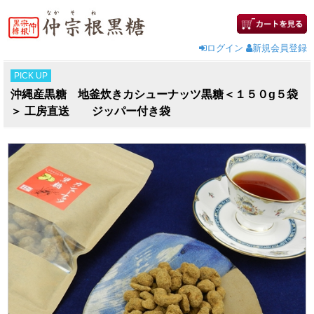
ログイン
新規会員登録
PICK UP
沖縄産黒糖 地釜炊きカシューナッツ黒糖＜１５０g５袋
＞ 工房直送 ジッパー付き袋