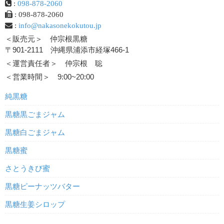
:
098-878-2060
: 098-878-2060
:
info@nakasonekokutou.jp
＜販売元＞ 仲宗根黒糖
〒901-2111 沖縄県浦添市経塚466-1
＜運営責任者＞ 仲宗根 聡
＜営業時間＞ 9:00~20:00
純黒糖
黒糖黒ごまジャム
黒糖白ごまジャム
黒糖蜜
さとうきび蜜
黒糖ピーナッツバター
黒糖生姜シロップ